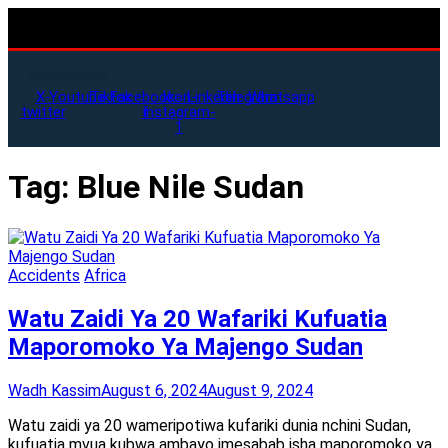
X-
Youtube
Tiktok
Facebook-
Icon-
Linkedin
Telegram
Whatsapp
twitter
f
instagram-
1
Tag:
Blue Nile Sudan
Accidents
Africa
Watu Zaidi Ya 20 Wafariki Kufuatia
Maporomoko Ya Majengo Sudan
Wadh Kassim
August 6, 2024
August 9, 2024
Watu zaidi ya 20 wameripotiwa kufariki dunia nchini Sudan,
kufuatia mvua kubwa ambayo imesabab isha maporomoko ya