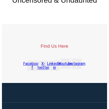
Uncensored & Undaunted
Find Us Here
Facebook-
X-
Linkedin-
Youtube
Instagram
f
twitter
in