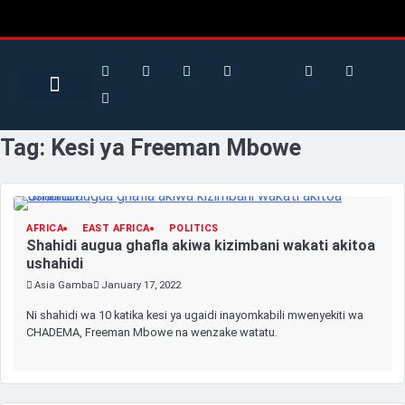
Search for:
Search Button
BUSINESS / FINANCE
Tag:
Kesi ya Freeman Mbowe
AFRICA
EAST AFRICA
POLITICS
Shahidi augua ghafla akiwa kizimbani wakati akitoa
ushahidi
Asia Gamba
January 17, 2022
Ni shahidi wa 10 katika kesi ya ugaidi inayomkabili mwenyekiti wa
CHADEMA, Freeman Mbowe na wenzake watatu.