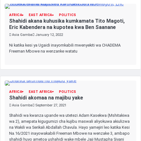
AFRICA
EAST AFRICA
POLITICS
Shahidi akana kuhusika kumkamata Tito Magoti,
Eric Kabendera na kupotea kwa Ben Saanane
Asia Gamba
January 12, 2022
Ni katika kesi ya Ugaidi inayomkabili mwenyekiti wa CHADEMA
Freeman Mbowe na wenzanke watatu
AFRICA
EAST AFRICA
POLITICS
Shahidi akomaa na majibu yake
Asia Gamba
September 27, 2021
Shahidi wa kwanza upande wa utetezi Adam Kasekwa (Mshitakiwa
wa 2), amepata kigugumizi cha kujibu maswali aliyokuwa akiulizwa
na Wakili wa Serikali Abdallah Chavula. Hayo yamejiri leo katika Kesi
Na.16/2021 inayowakabili Freeman Mbowe na wenzake 3, ambapo
shahidi huyo ametoa ushahidi wake mbele Jaji Mustapha Siyani