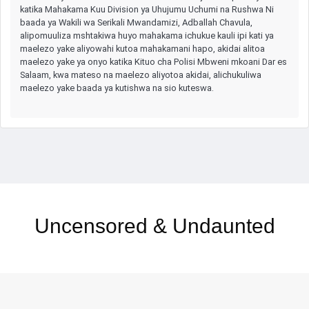
katika Mahakama Kuu Division ya Uhujumu Uchumi na Rushwa Ni
baada ya Wakili wa Serikali Mwandamizi, Adballah Chavula,
alipomuuliza mshtakiwa huyo mahakama ichukue kauli ipi kati ya
maelezo yake aliyowahi kutoa mahakamani hapo, akidai alitoa
maelezo yake ya onyo katika Kituo cha Polisi Mbweni mkoani Dar es
Salaam, kwa mateso na maelezo aliyotoa akidai, alichukuliwa
maelezo yake baada ya kutishwa na sio kuteswa.
Uncensored & Undaunted