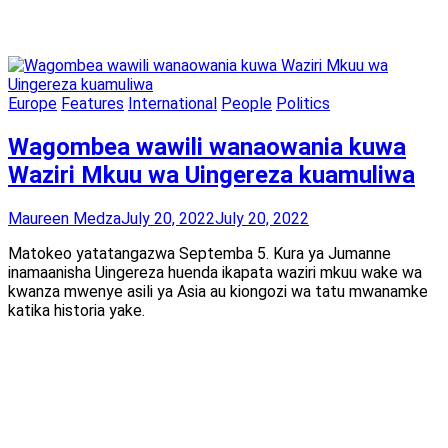
Europe
Features
International
People
Politics
Wagombea wawili wanaowania kuwa
Waziri Mkuu wa Uingereza kuamuliwa
Maureen Medza
July 20, 2022
July 20, 2022
Matokeo yatatangazwa Septemba 5. Kura ya Jumanne
inamaanisha Uingereza huenda ikapata waziri mkuu wake wa
kwanza mwenye asili ya Asia au kiongozi wa tatu mwanamke
katika historia yake.