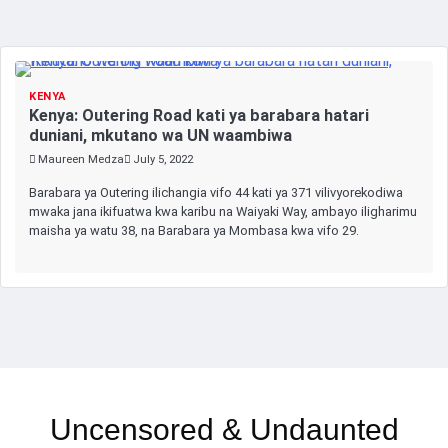
KENYA
Kenya: Outering Road kati ya barabara hatari
duniani, mkutano wa UN waambiwa
Maureen Medza
July 5, 2022
Barabara ya Outering ilichangia vifo 44 kati ya 371 vilivyorekodiwa
mwaka jana ikifuatwa kwa karibu na Waiyaki Way, ambayo iligharimu
maisha ya watu 38, na Barabara ya Mombasa kwa vifo 29.
Uncensored & Undaunted