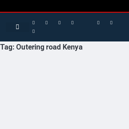
Search for:
Search Button
BUSINESS / FINANCE
Tag:
Outering road Kenya