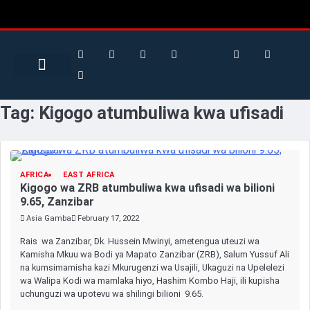
Search for:
Search Button
BUSINESS / FINANCE
Tag:
Kigogo atumbuliwa kwa ufisadi
AFRICA
EAST AFRICA
Kigogo wa ZRB atumbuliwa kwa ufisadi wa bilioni
9.65, Zanzibar
Asia Gamba
February 17, 2022
Rais wa Zanzibar, Dk. Hussein Mwinyi, ametengua uteuzi wa
Kamisha Mkuu wa Bodi ya Mapato Zanzibar (ZRB), Salum Yussuf Ali
na kumsimamisha kazi Mkurugenzi wa Usajili, Ukaguzi na Upelelezi
wa Walipa Kodi wa mamlaka hiyo, Hashim Kombo Haji, ili kupisha
uchunguzi wa upotevu wa shilingi bilioni 9.65.