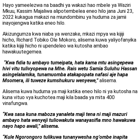
Hayo yameelezwa na baadhi ya wakazi hao mbele ya Waziri
Mkuu, Kassim Majaliwa alipotembelea eneo hilo jana Juni 23,
2022 kukagua makazi na miundombinu ya huduma za jamii
inayojengwa katika eneo hilo.
Akizungumza kwa niaba ya wenzake, mkazi mpya wa kijiji
hicho, Richard Tobiko Ole Mokoro, alisema kuwa yaliyofanyika
katika kijiji hicho ni upendeleo wa kutosha ambao
hawakuutegemea.
“Kwa fidia tu ambayo tumeipata, hata kama mtu asingepewa
hivi vitu tulivyopewa na Mhe. Rais wetu Samia Suluhu Hassan
asingelalamika, tunamuomba atakapopata nafasi aje hapa
Msomera, ili tuweze kumshukuru wenyewe,”
alisema.
Alisema kuwa huduma ya maji katika eneo hilo ni ya kutosha na
kuna vituo vya kuchotea maji kila baada ya mita 400
vinafungwa.
“Kwa sasa kuna maboza yanaleta maji tena ni maji mazuri
ambayo hata wenyeji tuliowakuta wanayasifia mno hawakuwa
nayo hapo awali,” alisema.
“Kule Ngorongoro tulikuwa tunanywesha ng’ombe inapita