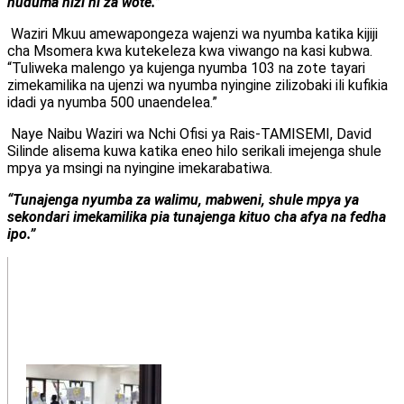
huduma hizi ni za wote.”
Waziri Mkuu amewapongeza wajenzi wa nyumba katika kijiji
cha Msomera kwa kutekeleza kwa viwango na kasi kubwa.
“Tuliweka malengo ya kujenga nyumba 103 na zote tayari
zimekamilika na ujenzi wa nyumba nyingine zilizobaki ili kufikia
idadi ya nyumba 500 unaendelea.”
Naye Naibu Waziri wa Nchi Ofisi ya Rais-TAMISEMI, David
Silinde alisema kuwa katika eneo hilo serikali imejenga shule
mpya ya msingi na nyingine imekarabatiwa.
“Tunajenga nyumba za walimu, mabweni, shule mpya ya
sekondari imekamilika pia tunajenga kituo cha afya na fedha
ipo.”