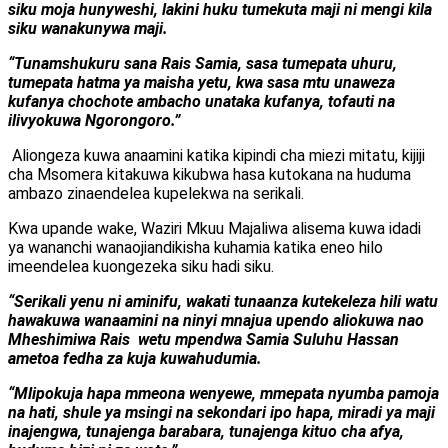
siku moja hunyweshi, lakini huku tumekuta maji ni mengi kila
siku wanakunywa maji.
“Tunamshukuru sana Rais Samia, sasa tumepata uhuru,
tumepata hatma ya maisha yetu, kwa sasa mtu unaweza
kufanya chochote ambacho unataka kufanya, tofauti na
ilivyokuwa Ngorongoro.”
Aliongeza kuwa anaamini katika kipindi cha miezi mitatu, kijiji
cha Msomera kitakuwa kikubwa hasa kutokana na huduma
ambazo zinaendelea kupelekwa na serikali.
Kwa upande wake, Waziri Mkuu Majaliwa alisema kuwa idadi
ya wananchi wanaojiandikisha kuhamia katika eneo hilo
imeendelea kuongezeka siku hadi siku.
“Serikali yenu ni aminifu, wakati tunaanza kutekeleza hili watu
hawakuwa wanaamini na ninyi mnajua upendo aliokuwa nao
Mheshimiwa Rais wetu mpendwa Samia Suluhu Hassan
ametoa fedha za kuja kuwahudumia.
“Mlipokuja hapa mmeona wenyewe, mmepata nyumba pamoja
na hati, shule ya msingi na sekondari ipo hapa, miradi ya maji
inajengwa, tunajenga barabara, tunajenga kituo cha afya,