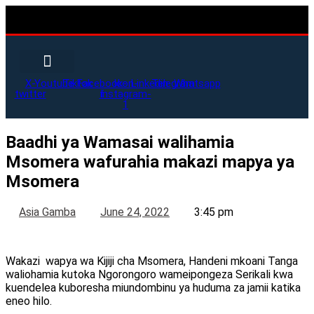
X-
Youtube
Tiktok
Facebook-
Icon-
Linkedin
Telegram
Whatsapp
twitter
f
instagram-
1
Baadhi ya Wamasai walihamia
Msomera wafurahia makazi mapya ya
Msomera
Asia Gamba
June 24, 2022
3:45 pm
Wakazi wapya wa Kijiji cha Msomera, Handeni mkoani Tanga
waliohamia kutoka Ngorongoro wameipongeza Serikali kwa
kuendelea kuboresha miundombinu ya huduma za jamii katika
eneo hilo.