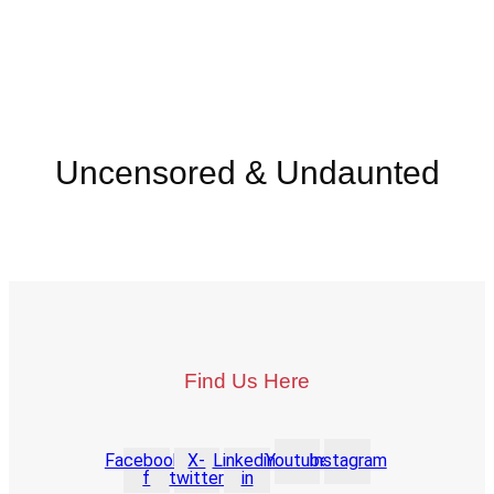
Uncensored & Undaunted
Find Us Here
Facebook-
X-
Linkedin-
Youtube
Instagram
f
twitter
in