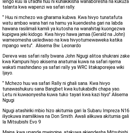
lengo kuu la ufadhii huu ni kuhakikisha wanaboresha na kukuza
talanta kwa wapenzi wa safari rally.
‘’ Huu ni mchezo wa gharama kubwa. Kwa hivyo tunatafuta
watu ambao wana hari na hamu ya kuendesha gari na labda
hawana rasilimali kamili ya kutosha na wanahitaji kuongezwa
kupigwa jeki kidogo. Kwa hivyo hawa jamaa (Gerald na John)
wameomesha uelediwao na kwa hivyotumewaweka katika
mpango wetu’’. Alisema Bw. Leonardo
Dereva was safari rally bwana John Ngugi alitoa shukrani zake
kwa Kampuni hiyo akisema anatumai kuwa na safari njema
wakati mashindano ya safari rally ya WRC litakaporejea wiki
Ijayo.
‘’ Mchezo huu wa safari Rally ni ghali sana. Kwa hivyo
tunawashukuru sana Bangbet kwa kutukabidhi chapa yao.
Letu ni kuwaonyesha kuwa tuko tayari kwa kazi hiyo’’ Alisema
Ngugi
Ngugi atashiriki mbio hizo akitumia gari la Subaru Impreza N16
iliyokuwa inamilikiwa na Don Smith. Awali alikuwa akitumia gali
la Mitsubishi Evo 9
Maina, kwa upande mwingine, atakuwa akiendesha Mitsubishi