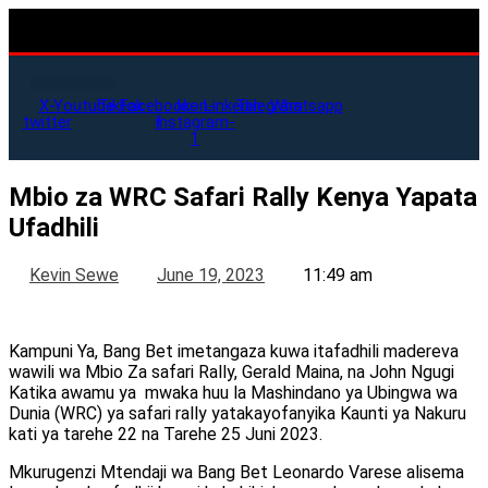
X-
Youtube
Tiktok
Facebook-
Icon-
Linkedin
Telegram
Whatsapp
twitter
f
instagram-
1
Mbio za WRC Safari Rally Kenya Yapata
Ufadhili
Kevin Sewe
June 19, 2023
11:49 am
Kampuni Ya, Bang Bet imetangaza kuwa itafadhili madereva
wawili wa Mbio Za safari Rally, Gerald Maina, na John Ngugi
Katika awamu ya mwaka huu la Mashindano ya Ubingwa wa
Dunia (WRC) ya safari rally yatakayofanyika Kaunti ya Nakuru
kati ya tarehe 22 na Tarehe 25 Juni 2023.
Mkurugenzi Mtendaji wa Bang Bet Leonardo Varese alisema