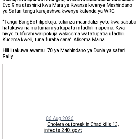
Evo 9 na atashiriki kwa Mara ya Kwanza kwenye Mashindano
ya Safari tangu kurejeshwa kwenye kalenda ya WRC.
‘’Tangu BangBet ilipokuja, tulianza maandalizi yetu kwa sababu
hatukuwa na matumaini ya kupata mfadhili mapema. Kwa
hivyo tulifurahi walipokuja wakisema watatupatia ufadhili.
Kusema kweli, tuna furaha sana’’. Alisema Maina
Hili litakuwa awamu 70 ya Mashindano ya Dunia ya safari
Rally.
06 Aug 2026
Cholera outbreak in Chad kills 13,
infects 240: govt