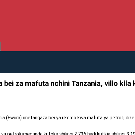
bei za mafuta nchini Tanzania, vilio kila 
ia (Ewura) imetangaza bei ya ukomo kwa mafuta ya petroli, dizel
a ya petroli imepanda kutoka shilingi 2,736 hadi kufikia shilingi 3,1