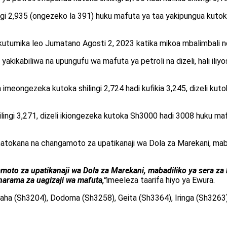
ingi 2,935 (ongezeko la 391) huku mafuta ya taa yakipungua kutoka s
kutumika leo Jumatano Agosti 2, 2023 katika mikoa mbalimbali nc
yakikabiliwa na upungufu wa mafuta ya petroli na dizeli, hali 
imeongezeka kutoka shilingi 2,724 hadi kufikia 3,245, dizeli kutok
lingi 3,271, dizeli ikiongezeka kutoka Sh3000 hadi 3008 huku maf
tokana na changamoto za upatikanaji wa Dola za Marekani, mabad
oto za upatikanaji wa Dola za Marekani, mabadiliko ya sera za k
harama za uagizaji wa mafuta,”
imeeleza taarifa hiyo ya Ewura.
baha (Sh3204), Dodoma (Sh3258), Geita (Sh3364), Iringa (Sh3263)