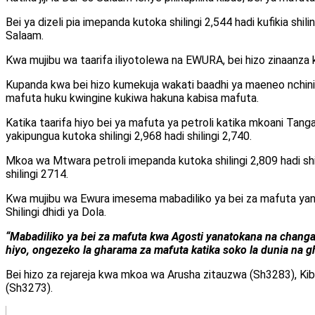
Bei ya dizeli pia imepanda kutoka shilingi 2,544 hadi kufikia shil
Salaam.
Kwa mujibu wa taarifa iliyotolewa na EWURA, bei hizo zinaanza 
Kupanda kwa bei hizo kumekuja wakati baadhi ya maeneo nchini 
mafuta huku kwingine kukiwa hakuna kabisa mafuta.
Katika taarifa hiyo bei ya mafuta ya petroli katika mkoani Tanga 
yakipungua kutoka shilingi 2,968 hadi shilingi 2,740.
Mkoa wa Mtwara petroli imepanda kutoka shilingi 2,809 hadi shi
shilingi 2714.
Kwa mujibu wa Ewura imesema mabadiliko ya bei za mafuta yana
Shilingi dhidi ya Dola.
“Mabadiliko ya bei za mafuta kwa Agosti yanatokana na changam
hiyo, ongezeko la gharama za mafuta katika soko la dunia na g
Bei hizo za rejareja kwa mkoa wa Arusha zitauzwa (Sh3283), Ki
(Sh3273).