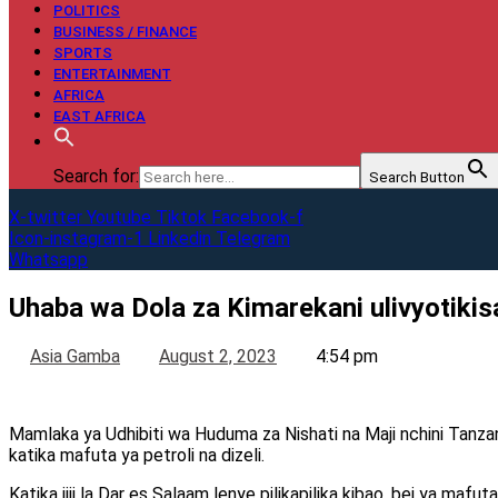
POLITICS
BUSINESS / FINANCE
SPORTS
ENTERTAINMENT
AFRICA
EAST AFRICA
Search for:
Search Button
X-twitter
Youtube
Tiktok
Facebook-f
Icon-instagram-1
Linkedin
Telegram
Whatsapp
Uhaba wa Dola za Kimarekani ulivyotikisa 
Asia Gamba
August 2, 2023
4:54 pm
Mamlaka ya Udhibiti wa Huduma za Nishati na Maji nchini Tanzan
katika mafuta ya petroli na dizeli.
Katika jiji la Dar es Salaam lenye pilikapilika kibao, bei ya mafut