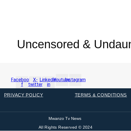
Uncensored & Undau
Facebook-
X-
Linkedin-
Youtube
Instagram
f
twitter
in
PRIVACY POLICY
TERMS & CONDITIONS
Mwanzo Tv News
All Rights Reserved © 2024