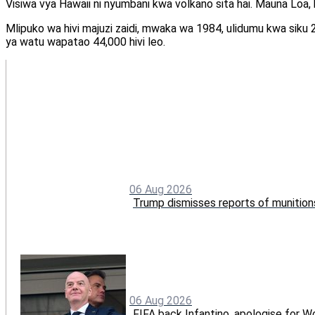
Visiwa vya Hawaii ni nyumbani kwa volkano sita hai. Mauna Loa,
Mlipuko wa hivi majuzi zaidi, mwaka wa 1984, ulidumu kwa siku 22 
ya watu wapatao 44,000 hivi leo.
06 Aug 2026
Trump dismisses reports of munition
06 Aug 2026
FIFA back Infantino, apologise for Wo