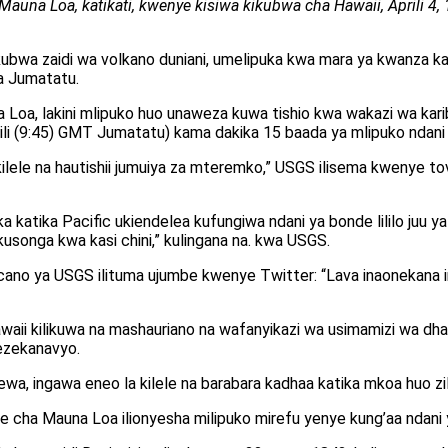
auna Loa, katikati, kwenye kisiwa kikubwa cha Hawaii, Aprili 4,
wa zaidi wa volkano duniani, umelipuka kwa mara ya kwanza kat
a Jumatatu.
na Loa, lakini mlipuko huo unaweza kuwa tishio kwa wakazi wa karibu i
pili (9:45) GMT Jumatatu) kama dakika 15 baada ya mlipuko ndani 
ilele na hautishii jumuiya za mteremko,” USGS ilisema kwenye tov
a katika Pacific ukiendelea kufungiwa ndani ya bonde lililo juu y
kusonga kwa kasi chini,” kulingana na. kwa USGS.
lcano ya USGS ilituma ujumbe kwenye Twitter: “Lava inaonekana im
 Hawaii kilikuwa na mashauriano na wafanyikazi wa usimamizi wa d
wezekanavyo.
a, ingawa eneo la kilele na barabara kadhaa katika mkoa huo zi
cha Mauna Loa ilionyesha milipuko mirefu yenye kung’aa ndani ya 