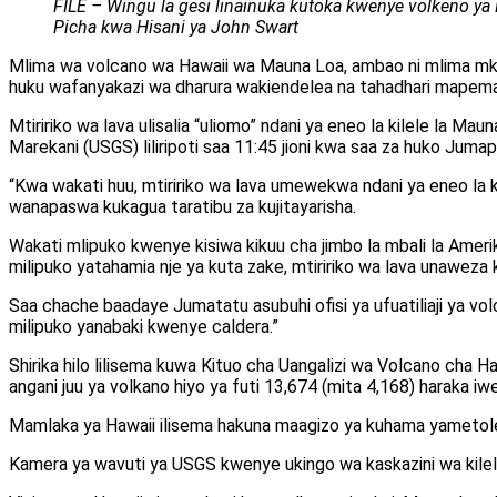
FILE – Wingu la gesi linainuka kutoka kwenye volkeno ya M
Picha kwa Hisani ya John Swart
Mlima wa volcano wa Hawaii wa Mauna Loa, ambao ni mlima mkub
huku wafanyakazi wa dharura wakiendelea na tahadhari mapem
Mtiririko wa lava ulisalia “uliomo” ndani ya eneo la kilele la Mau
Marekani (USGS) liliripoti saa 11:45 jioni kwa saa za huko Juma
“Kwa wakati huu, mtiririko wa lava umewekwa ndani ya eneo la k
wanapaswa kukagua taratibu za kujitayarisha.
Wakati mlipuko kwenye kisiwa kikuu cha jimbo la mbali la Amerik
milipuko yatahamia nje ya kuta zake, mtiririko wa lava unaweza 
Saa chache baadaye Jumatatu asubuhi ofisi ya ufuatiliaji ya vo
milipuko yanabaki kwenye caldera.”
Shirika hilo lilisema kuwa Kituo cha Uangalizi wa Volcano cha
angani juu ya volkano hiyo ya futi 13,674 (mita 4,168) haraka i
Mamlaka ya Hawaii ilisema hakuna maagizo ya kuhama yametolew
Kamera ya wavuti ya USGS kwenye ukingo wa kaskazini wa kilele 