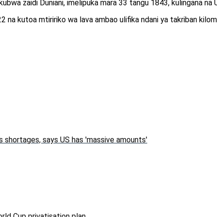
 kubwa zaidi Duniani, imelipuka mara 33 tangu 1843, kulingana na
na kutoa mtiririko wa lava ambao ulifika ndani ya takriban kilomit
s shortages, says US has 'massive amounts'
rld Cup privatisation plan