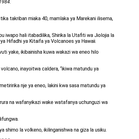
 1984.
ika takriban miaka 40, mamlaka ya Marekani ilisema,
wapo hali itabadilika, Shirika la Utafiti wa Jiolojia la
ya Hifadhi ya Kitaifa ya Volcanoes ya Hawaii.
uti yake, ikibainisha kuwa wakazi wa eneo hilo
a volcano, inayoitwa caldera, “ikiwa matundu ya
etiririka nje ya eneo, lakini kwa sasa matundu ya
harura na wafanyikazi wake watafanya uchunguzi wa
lifungwa.
shimo la volkeno, ikilinganishwa na giza la usiku.