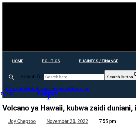
HOME
POLITICS
BUSINESS / FINANCE
Search for:
Search Button
X-
Youtube
Tiktok
Facebook-
Icon-
Linkedin
Telegram
Whatsapp
twitter
f
instagram-
1
Volcano ya Hawaii, kubwa zaidi duniani
Joy Cheptoo
November 28, 2022
7:55 pm