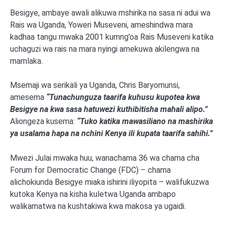
Besigye, ambaye awali alikuwa mshirika na sasa ni adui wa
Rais wa Uganda, Yoweri Museveni, ameshindwa mara
kadhaa tangu mwaka 2001 kumng’oa Rais Museveni katika
uchaguzi wa rais na mara nyingi amekuwa akilengwa na
mamlaka.
Msemaji wa serikali ya Uganda, Chris Baryomunsi,
amesema
“Tunachunguza taarifa kuhusu kupotea kwa
Besigye na kwa sasa hatuwezi kuthibitisha mahali alipo.”
Aliongeza kusema:
“Tuko katika mawasiliano na mashirika
ya usalama hapa na nchini Kenya ili kupata taarifa sahihi.”
Mwezi Julai mwaka huu, wanachama 36 wa chama cha
Forum for Democratic Change (FDC) – chama
alichokiunda Besigye miaka ishirini iliyopita – walifukuzwa
kutoka Kenya na kisha kuletwa Uganda ambapo
walikamatwa na kushtakiwa kwa makosa ya ugaidi.