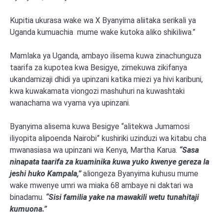
Kupitia ukurasa wake wa X Byanyima aliitaka serikali ya
Uganda kumuachia mume wake kutoka aliko shikiliwa.”
Mamlaka ya Uganda, ambayo ilisema kuwa zinachunguza
taarifa za kupotea kwa Besigye, zimekuwa zikifanya
ukandamizaji dhidi ya upinzani katika miezi ya hivi karibuni,
kwa kuwakamata viongozi mashuhuri na kuwashtaki
wanachama wa vyama vya upinzani.
Byanyima alisema kuwa Besigye “alitekwa Jumamosi
iliyopita alipoenda Nairobi” kushiriki uzinduzi wa kitabu cha
mwanasiasa wa upinzani wa Kenya, Martha Karua.
“Sasa
ninapata taarifa za kuaminika kuwa yuko kwenye gereza la
jeshi huko Kampala,”
aliongeza Byanyima kuhusu mume
wake mwenye umri wa miaka 68 ambaye ni daktari wa
binadamu.
“Sisi familia yake na mawakili wetu tunahitaji
kumuona.”