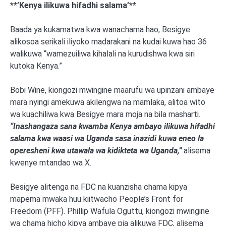
**’Kenya ilikuwa hifadhi salama’**
Baada ya kukamatwa kwa wanachama hao, Besigye
alikosoa serikali iliyoko madarakani na kudai kuwa hao 36
walikuwa “wamezuiliwa kihalali na kurudishwa kwa siri
kutoka Kenya.”
Bobi Wine, kiongozi mwingine maarufu wa upinzani ambaye
mara nyingi amekuwa akilengwa na mamlaka, alitoa wito
wa kuachiliwa kwa Besigye mara moja na bila masharti.
“Inashangaza sana kwamba Kenya ambayo ilikuwa hifadhi
salama kwa waasi wa Uganda sasa inazidi kuwa eneo la
operesheni kwa utawala wa kidikteta wa Uganda,”
alisema
kwenye mtandao wa X.
Besigye alitenga na FDC na kuanzisha chama kipya
mapema mwaka huu kiitwacho People’s Front for
Freedom (PFF). Phillip Wafula Oguttu, kiongozi mwingine
wa chama hicho kipya ambaye pia alikuwa FDC, alisema