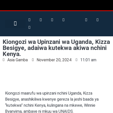
Search for:
Search Button
BUSINESS / FINANCE
Kiongozi wa Upinzani wa Uganda, Kizza
Besigye, adaiwa kutekwa akiwa nchini
Kenya.
Asia Gamba
November 20, 2024
11:01 am
Kiongozi maarufu wa upinzani nchini Uganda, Kizza
Besigye, anashikiliwa kwenye gereza la jeshi baada ya
“kutekwa” nchini Kenya, kulingana na mkewe, Winnie
Byanyima, ambaye ni mkuu wa UNAIDS.