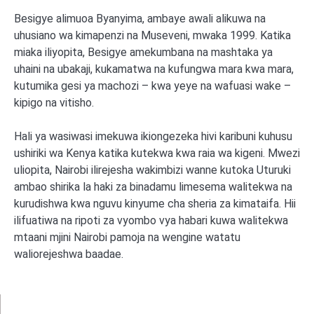
Besigye alimuoa Byanyima, ambaye awali alikuwa na
uhusiano wa kimapenzi na Museveni, mwaka 1999. Katika
miaka iliyopita, Besigye amekumbana na mashtaka ya
uhaini na ubakaji, kukamatwa na kufungwa mara kwa mara,
kutumika gesi ya machozi – kwa yeye na wafuasi wake –
kipigo na vitisho.
Hali ya wasiwasi imekuwa ikiongezeka hivi karibuni kuhusu
ushiriki wa Kenya katika kutekwa kwa raia wa kigeni. Mwezi
uliopita, Nairobi ilirejesha wakimbizi wanne kutoka Uturuki
ambao shirika la haki za binadamu limesema walitekwa na
kurudishwa kwa nguvu kinyume cha sheria za kimataifa. Hii
ilifuatiwa na ripoti za vyombo vya habari kuwa walitekwa
mtaani mjini Nairobi pamoja na wengine watatu
waliorejeshwa baadae.