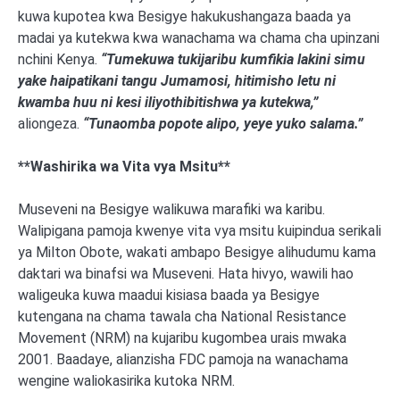
kuwa kupotea kwa Besigye hakukushangaza baada ya
madai ya kutekwa kwa wanachama wa chama cha upinzani
nchini Kenya.
“Tumekuwa tukijaribu kumfikia lakini simu
yake haipatikani tangu Jumamosi, hitimisho letu ni
kwamba huu ni kesi iliyothibitishwa ya kutekwa,”
aliongeza.
“Tunaomba popote alipo, yeye yuko salama.”
**Washirika wa Vita vya Msitu**
Museveni na Besigye walikuwa marafiki wa karibu.
Walipigana pamoja kwenye vita vya msitu kuipindua serikali
ya Milton Obote, wakati ambapo Besigye alihudumu kama
daktari wa binafsi wa Museveni. Hata hivyo, wawili hao
waligeuka kuwa maadui kisiasa baada ya Besigye
kutengana na chama tawala cha National Resistance
Movement (NRM) na kujaribu kugombea urais mwaka
2001. Baadaye, alianzisha FDC pamoja na wanachama
wengine waliokasirika kutoka NRM.