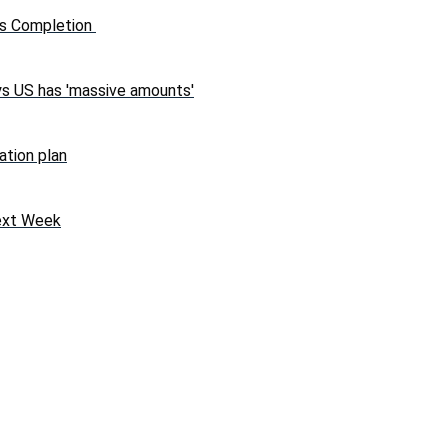
rs Completion
ys US has 'massive amounts'
ation plan
Next Week