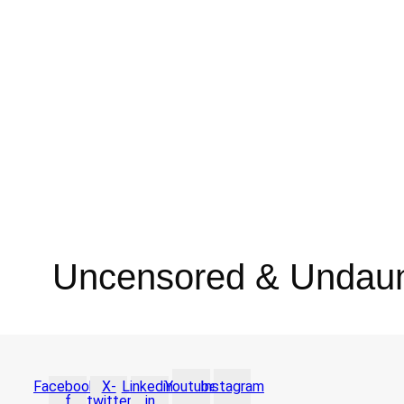
Uncensored & Undau
Facebook-
X-
Linkedin-
Youtube
Instagram
f
twitter
in