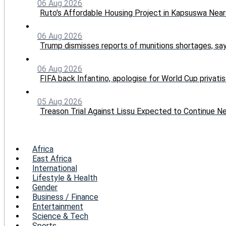
06 Aug 2026
Ruto's Affordable Housing Project in Kapsuswa Nea
06 Aug 2026
Trump dismisses reports of munitions shortages, sa
06 Aug 2026
FIFA back Infantino, apologise for World Cup privatis
05 Aug 2026
Treason Trial Against Lissu Expected to Continue 
Menu
Africa
East Africa
International
Lifestyle & Health
Gender
Business / Finance
Entertainment
Science & Tech
Sports