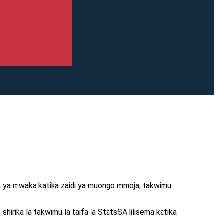
ada ya mwaka katika zaidi ya muongo mmoja, takwimu
hirika la takwimu la taifa la StatsSA lilisema katika