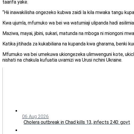
taarifa yake.
“Hii inawakilisha ongezeko kubwa zaidi la kila mwaka tangu kupan
Kwa ujumla, mfumuko wa bei wa watumiaji ulipanda hadi asilimia 
Maziwa, mayai, jibini, sukari, matunda na mboga ni miongoni mwa bid
Katika jitihada za kukabiliana na kupanda kwa gharama, benki kuu 
Mfumuko wa bei umekuwa ukiongezeka ulimwenguni kote, ukicho
nishati na chakula kufuatia uvamizi wa Urusi nchini Ukraine.
06 Aug 2026
Cholera outbreak in Chad kills 13, infects 240: govt