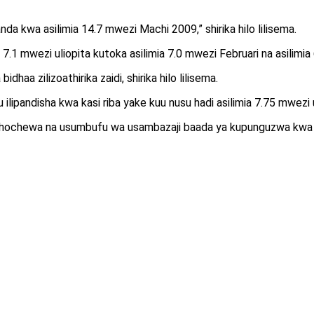
da kwa asilimia 14.7 mwezi Machi 2009,” shirika hilo lilisema.
7.1 mwezi uliopita kutoka asilimia 7.0 mwezi Februari na asilimia
haa zilizoathirika zaidi, shirika hilo lilisema.
ilipandisha kwa kasi riba yake kuu nusu hadi asilimia 7.75 mwezi u
chewa na usumbufu wa usambazaji baada ya kupunguzwa kwa vizu