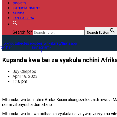
SPORTS
ENTERTAINMENT
AFRICA
EAST AFRICA
Search for:
Search Button
X-
Youtube
Tiktok
Facebook-
Icon-
Linkedin
Telegram
Whatsapp
twitter
f
instagram-
1
Kupanda kwa bei za vyakula nchini Afri
Joy Cheptoo
April 19, 2023
1:10 pm
Mfumuko wa bei nchini Afrika Kusini uliongezeka zaidi mwezi M
rasmi zilionyesha Jumatano.
Mfumuko wa bei wa bidhaa za vyakula na vinywaji visivyo na vileo