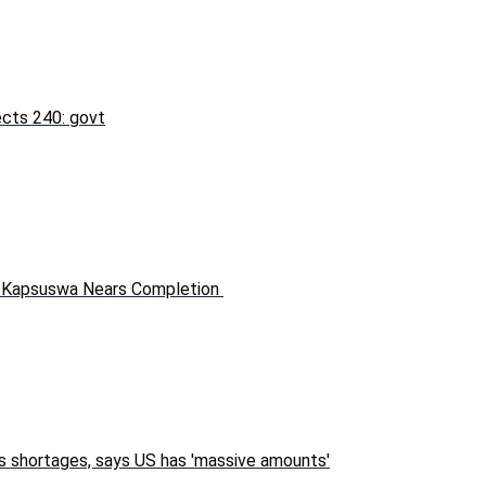
fects 240: govt
in Kapsuswa Nears Completion
s shortages, says US has 'massive amounts'