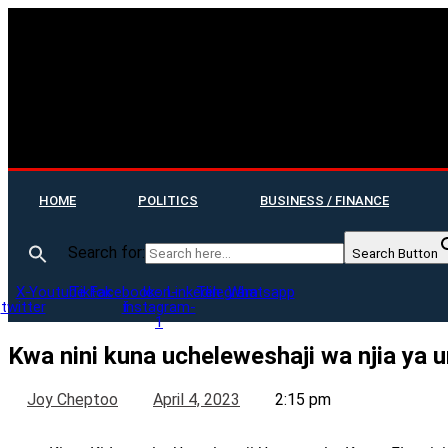
HOME
POLITICS
BUSINESS / FINANCE
Search for:
Search Button
X-
Youtube
Tiktok
Facebook-
Icon-
Linkedin
Telegram
Whatsapp
twitter
f
instagram-
1
Kwa nini kuna ucheleweshaji wa njia ya
Joy Cheptoo
April 4, 2023
2:15 pm