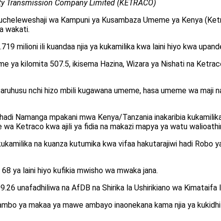
ity Transmission Company Limited (KETRACO)
cheleweshaji wa Kampuni ya Kusambaza Umeme ya Kenya (Ketraco) 
a wakati.
719 milioni ili kuandaa njia ya kukamilika kwa laini hiyo kwa upan
e ya kilomita 507.5, ikisema Hazina, Wizara ya Nishati na Ketraco 
ruhusu nchi hizo mbili kugawana umeme, hasa umeme wa maji na
hadi Namanga mpakani mwa Kenya/Tanzania inakaribia kukamilika
wa Ketraco kwa ajili ya fidia na makazi mapya ya watu walioathi
 kukamilika na kuanza kutumika kwa vifaa hakutarajiwi hadi Rob
68 ya laini hiyo kufikia mwisho wa mwaka jana.
.26 unafadhiliwa na AfDB na Shirika la Ushirikiano wa Kimataifa 
 mitambo ya makaa ya mawe ambayo inaonekana kama njia ya kukidhi 