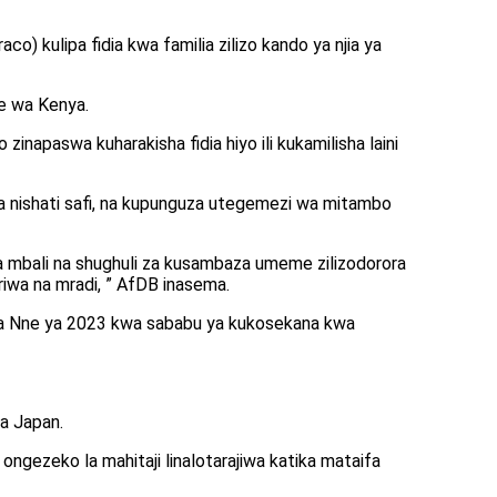
kulipa fidia kwa familia zilizo kando ya njia ya
de wa Kenya.
zinapaswa kuharakisha fidia hiyo ili kukamilisha laini
 nishati safi, na kupunguza utegemezi wa mitambo
 mbali na shughuli za kusambaza umeme zilizodorora
riwa na mradi, ” AfDB inasema.
o ya Nne ya 2023 kwa sababu ya kukosekana kwa
la Japan.
ongezeko la mahitaji linalotarajiwa katika mataifa