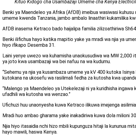
Kituo Kidogo cha Usambazaji Umeme cha Kenya Electric
Benki ya Maendeleo ya Afrika (AfDB) imeibua wasiwasi kuhusu u
umeme kwenda Tanzania, jambo ambalo linaathiri kukamilika kw
AfDB inasema Ketraco bado haijalipa familia zilizoathiriwa Sh64.
Benki ilifichua hayo katika mapitio yake ya mradi wa njia ya umem
hiyo ifikapo Desemba 31.
Laini yenye uwezo wa kuhamisha unaokusudiwa wa MW 2,000 ita
ya joto kwa usambazaji wa bei nafuu na wa kudumu.
“Sehemu ya njia ya kusambaza umeme ya kV 400 kutoka Isinya 
kutokana na ukosefu wa rasilimali fedha za kutosha kwa upande 
“Malengo ya Maendeleo ya Utekelezaji ni ya kuridhisha ingawa
ufadhili wa kutosha wa wenzao.”
Ufichuzi huu unaonyesha kuwa Ketraco ilikuwa imejenga asilimia 
Mradi huo ambao gharama yake inakadiriwa kuwa dola milioni 309
Njia hiyo itasaidia nchi hizo mbili kupunguza hitaji la kununua
hayo mawili, haswa Kenya.