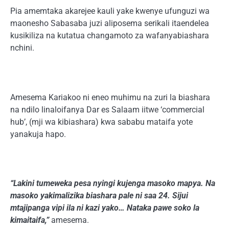
Pia amemtaka akarejee kauli yake kwenye ufunguzi wa
maonesho Sabasaba juzi aliposema serikali itaendelea
kusikiliza na kutatua changamoto za wafanyabiashara
nchini.
Amesema Kariakoo ni eneo muhimu na zuri la biashara
na ndilo linaloifanya Dar es Salaam iitwe ‘commercial
hub’, (mji wa kibiashara) kwa sababu mataifa yote
yanakuja hapo.
“Lakini tumeweka pesa nyingi kujenga masoko mapya. Na
masoko yakimalizika biashara pale ni saa 24. Sijui
mtajipanga vipi ila ni kazi yako… Nataka pawe soko la
kimaitaifa,”
amesema.