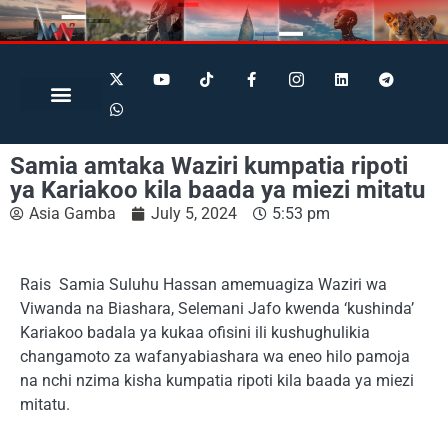
Search for:
Search Button
BUSINESS / FINANCE
Samia amtaka Waziri kumpatia ripoti
ya Kariakoo kila baada ya miezi mitatu
Asia Gamba
July 5, 2024
5:53 pm
Rais Samia Suluhu Hassan amemuagiza Waziri wa
Viwanda na Biashara, Selemani Jafo kwenda ‘kushinda’
Kariakoo badala ya kukaa ofisini ili kushughulikia
changamoto za wafanyabiashara wa eneo hilo pamoja
na nchi nzima kisha kumpatia ripoti kila baada ya miezi
mitatu.