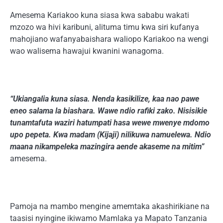
Amesema Kariakoo kuna siasa kwa sababu wakati
mzozo wa hivi karibuni, alituma timu kwa siri kufanya
mahojiano wafanyabaishara waliopo Kariakoo na wengi
wao walisema hawajui kwanini wanagoma.
“Ukiangalia kuna siasa. Nenda kasikilize, kaa nao pawe
eneo salama la biashara. Wawe ndio rafiki zako. Nisisikie
tunamtafuta waziri hatumpati hasa wewe mwenye mdomo
upo pepeta. Kwa madam (Kijaji) nilikuwa namuelewa. Ndio
maana nikampeleka mazingira aende akaseme na mitim”
amesema.
Pamoja na mambo mengine amemtaka akashirikiane na
taasisi nyingine ikiwamo Mamlaka ya Mapato Tanzania