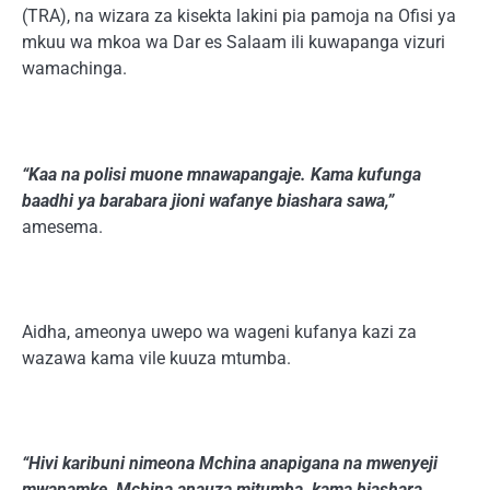
(TRA), na wizara za kisekta lakini pia pamoja na Ofisi ya
mkuu wa mkoa wa Dar es Salaam ili kuwapanga vizuri
wamachinga.
“Kaa na polisi muone mnawapangaje. Kama kufunga
baadhi ya barabara jioni wafanye biashara sawa,”
amesema.
Aidha, ameonya uwepo wa wageni kufanya kazi za
wazawa kama vile kuuza mtumba.
“Hivi karibuni nimeona Mchina anapigana na mwenyeji
mwanamke, Mchina anauza mitumba, kama biashara