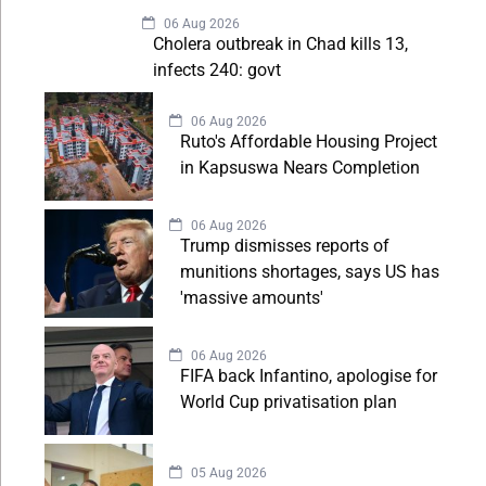
06 Aug 2026
Cholera outbreak in Chad kills 13,
infects 240: govt
06 Aug 2026
Ruto's Affordable Housing Project
in Kapsuswa Nears Completion
06 Aug 2026
Trump dismisses reports of
munitions shortages, says US has
'massive amounts'
06 Aug 2026
FIFA back Infantino, apologise for
World Cup privatisation plan
05 Aug 2026