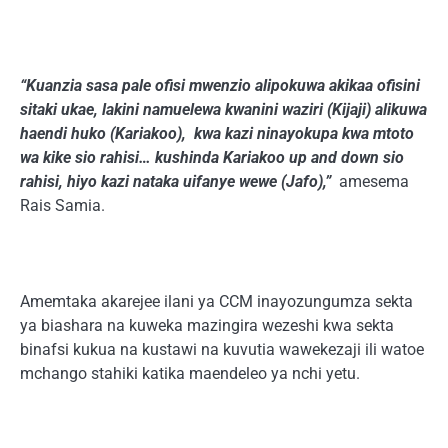
“Kuanzia sasa pale ofisi mwenzio alipokuwa akikaa ofisini
sitaki ukae, lakini namuelewa kwanini waziri (Kijaji) alikuwa
haendi huko (Kariakoo), kwa kazi ninayokupa kwa mtoto
wa kike sio rahisi… kushinda Kariakoo up and down sio
rahisi, hiyo kazi nataka uifanye wewe (Jafo),”
amesema
Rais Samia.
Amemtaka akarejee ilani ya CCM inayozungumza sekta
ya biashara na kuweka mazingira wezeshi kwa sekta
binafsi kukua na kustawi na kuvutia wawekezaji ili watoe
mchango stahiki katika maendeleo ya nchi yetu.