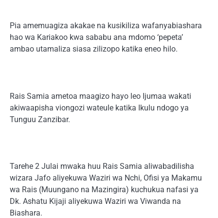
Pia amemuagiza akakae na kusikiliza wafanyabiashara
hao wa Kariakoo kwa sababu ana mdomo ‘pepeta’
ambao utamaliza siasa zilizopo katika eneo hilo.
Rais Samia ametoa maagizo hayo leo Ijumaa wakati
akiwaapisha viongozi wateule katika Ikulu ndogo ya
Tunguu Zanzibar.
Tarehe 2 Julai mwaka huu Rais Samia aliwabadilisha
wizara Jafo aliyekuwa Waziri wa Nchi, Ofisi ya Makamu
wa Rais (Muungano na Mazingira) kuchukua nafasi ya
Dk. Ashatu Kijaji aliyekuwa Waziri wa Viwanda na
Biashara.