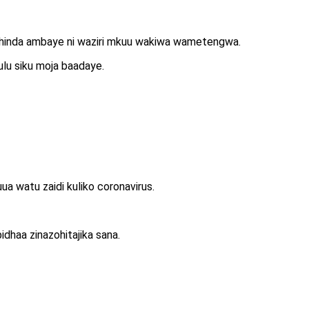
 Mahinda ambaye ni waziri mkuu wakiwa wametengwa.
ulu siku moja baadaye.
 watu zaidi kuliko coronavirus.
idhaa zinazohitajika sana.