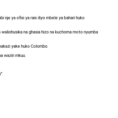
je ya ofisi ya rais iliyo mbele ya bahari huko
ga waliohusika na ghasia hizo na kuchoma moto nyumba
makazi yake huko Colombo.
a waziri mkuu.
”.