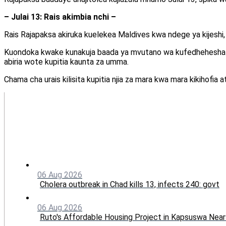
– Julai 13: Rais akimbia nchi –
Rais Rajapaksa akiruka kuelekea Maldives kwa ndege ya kijeshi
Kuondoka kwake kunakuja baada ya mvutano wa kufedhehesha k
abiria wote kupitia kaunta za umma.
Chama cha urais kilisita kupitia njia za mara kwa mara kikihofia
06 Aug 2026
Cholera outbreak in Chad kills 13, infects 240: govt
06 Aug 2026
Ruto's Affordable Housing Project in Kapsuswa Nea