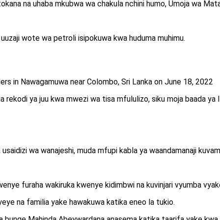
kutokana na uhaba mkubwa wa chakula nchini humo, Umoja wa Mat
ha uuzaji wote wa petroli isipokuwa kwa huduma muhimu.
ders in Nawagamuwa near Colombo, Sri Lanka on June 18, 2022
rekodi ya juu kwa mwezi wa tisa mfululizo, siku moja baada ya IM
usaidizi wa wanajeshi, muda mfupi kabla ya waandamanaji kuvami
nye furaha wakiruka kwenye kidimbwi na kuvinjari vyumba vyake 
e na familia yake hawakuwa katika eneo la tukio.
wa bunge Mahinda Abeywardana anasema katika taarifa yake kwa nj