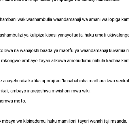
hambani wakiwashambulia waandamanaji wa amani waliopiga kambi n
hambulizi ya kulipiza kisasi yanayofuata, huku umati ukiwalen
uokolewa na wanajeshi baada ya maelfu ya waandamanaji kuvamia 
sa mkongwe ambaye tayari alikuwa amehudumu mihula kadhaa kam
 anayehusika katika uporaji au “kusababisha madhara kwa serikali
rikali, ambayo inarejeshwa mwishoni mwa wiki.
uchomwa moto.
 mbaya wa kibinadamu, huku mamilioni tayari wanahitaji msaada.