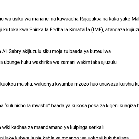
mkutano wa usiku wa manane, na kuwaacha Rajapaksa na kaka yake
 kutoka kwa Shirika la Fedha la Kimataifa (IMF), atangaza kujiuz
li Sabry akijiuzulu siku moja tu baada ya kuteuliwa.
 ubunge huku washirika wa zamani wakimtaka ajiuzulu.
kuokoa maisha, wakionya kwamba mzozo huo unaweza kuishia kuua
kama “suluhisho la mwisho” baada ya kukosa pesa za kigeni kuagiza b
 wiki kadhaa za maandamano ya kuipinga serikali.
ni lake kubwa la nje kabla ya mpango wa uokoaji kukubaliana.