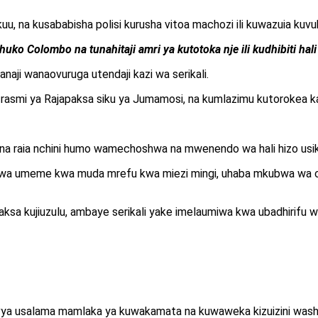
u, na kusababisha polisi kurusha vitoa machozi ili kuwazuia kuv
o Colombo na tunahitaji amri ya kutotoka nje ili kudhibiti hali
naji wanaovuruga utendaji kazi wa serikali.
mi ya Rajapaksa siku ya Jumamosi, na kumlazimu kutorokea kamb
, na raia nchini humo wamechoshwa na mwenendo wa hali hizo usi
u wa umeme kwa muda mrefu kwa miezi mingi, uhaba mkubwa wa ch
a kujiuzulu, ambaye serikali yake imelaumiwa kwa ubadhirifu w
i vya usalama mamlaka ya kuwakamata na kuwaweka kizuizini was