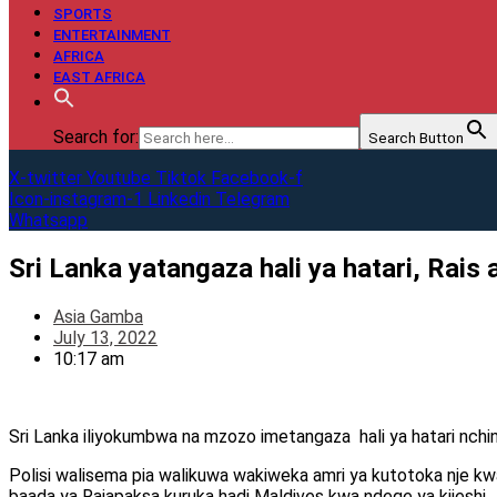
SPORTS
ENTERTAINMENT
AFRICA
EAST AFRICA
Search for:
Search Button
X-twitter
Youtube
Tiktok
Facebook-f
Icon-instagram-1
Linkedin
Telegram
Whatsapp
Sri Lanka yatangaza hali ya hatari, Rais 
Asia Gamba
July 13, 2022
10:17 am
Sri Lanka iliyokumbwa na mzozo imetangaza hali ya hatari nchi
Polisi walisema pia walikuwa wakiweka amri ya kutotoka nje k
baada ya Rajapaksa kuruka hadi Maldives kwa ndege ya kijeshi.