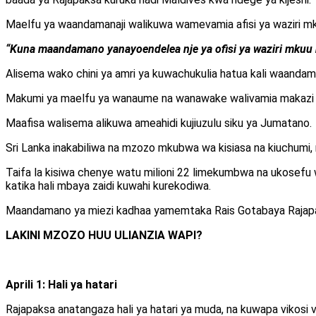
Maelfu ya waandamanaji walikuwa wamevamia afisi ya waziri mku
“Kuna maandamano yanayoendelea nje ya ofisi ya waziri mkuu huk
Alisema wako chini ya amri ya kuwachukulia hatua kali waandama
Makumi ya maelfu ya wanaume na wanawake walivamia makazi ras
Maafisa walisema alikuwa ameahidi kujiuzulu siku ya Jumatano.
Sri Lanka inakabiliwa na mzozo mkubwa wa kisiasa na kiuchumi
Taifa la kisiwa chenye watu milioni 22 limekumbwa na ukosef
katika hali mbaya zaidi kuwahi kurekodiwa.
Maandamano ya miezi kadhaa yamemtaka Rais Gotabaya Rajapaks
LAKINI MZOZO HUU ULIANZIA WAPI?
Aprili 1: Hali ya hatari
Rajapaksa anatangaza hali ya hatari ya muda, na kuwapa vikos