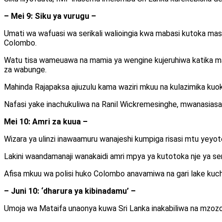
– Mei 9: Siku ya vurugu –
Umati wa wafuasi wa serikali walioingia kwa mabasi kutoka mas
Colombo.
Watu tisa wameuawa na mamia ya wengine kujeruhiwa katika mas
za wabunge.
Mahinda Rajapaksa ajiuzulu kama waziri mkuu na kulazimika k
Nafasi yake inachukuliwa na Ranil Wickremesinghe, mwanasia
Mei 10: Amri za kuua –
Wizara ya ulinzi inawaamuru wanajeshi kumpiga risasi mtu yeyote
Lakini waandamanaji wanakaidi amri mpya ya kutotoka nje ya se
Afisa mkuu wa polisi huko Colombo anavamiwa na gari lake k
– Juni 10: ‘dharura ya kibinadamu’ –
Umoja wa Mataifa unaonya kuwa Sri Lanka inakabiliwa na mzozo