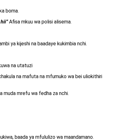
uka boma.
 hii”
Afisa mkuu wa polisi alisema.
i ya kijeshi na baadaye kukimbia nchi.
kuwa na utatuzi
akula na mafuta na mfumuko wa bei uliokithiri
a muda mrefu wa fedha za nchi.
hukiwa, baada ya mfululizo wa maandamano.