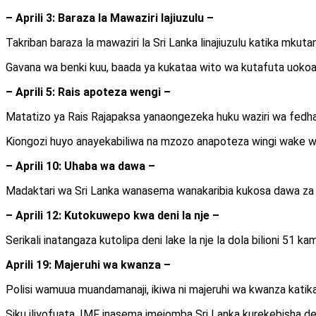
– Aprili 3: Baraza la Mawaziri lajiuzulu –
Takriban baraza la mawaziri la Sri Lanka linajiuzulu katika 
Gavana wa benki kuu, baada ya kukataa wito wa kutafuta uokoaji
– Aprili 5: Rais apoteza wengi –
Matatizo ya Rais Rajapaksa yanaongezeka huku waziri wa fedha A
Kiongozi huyo anayekabiliwa na mzozo anapoteza wingi wake wa
– Aprili 10: Uhaba wa dawa –
Madaktari wa Sri Lanka wanasema wanakaribia kukosa dawa za 
– Aprili 12: Kutokuwepo kwa deni la nje –
Serikali inatangaza kutolipa deni lake la nje la dola bilioni 51 
Aprili 19: Majeruhi wa kwanza –
Polisi wamuua muandamanaji, ikiwa ni majeruhi wa kwanza katika
Siku iliyofuata, IMF inasema imeiomba Sri Lanka kurekebisha de