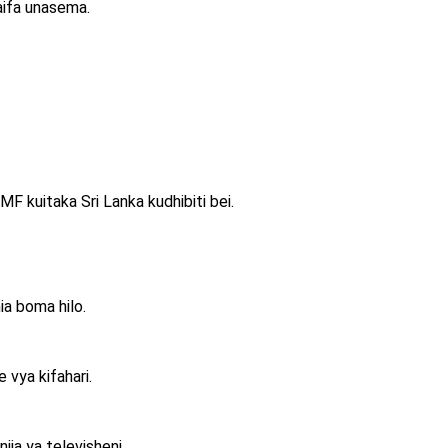
aifa unasema.
F kuitaka Sri Lanka kudhibiti bei.
a boma hilo.
vya kifahari.
ia ya televisheni.