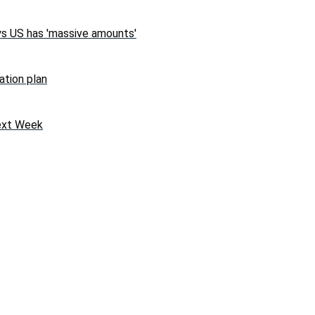
ys US has 'massive amounts'
ation plan
Next Week