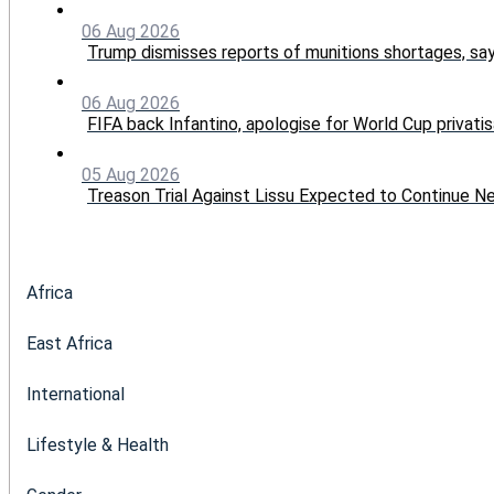
06 Aug 2026
Trump dismisses reports of munitions shortages, sa
06 Aug 2026
FIFA back Infantino, apologise for World Cup privatis
05 Aug 2026
Treason Trial Against Lissu Expected to Continue 
Africa
East Africa
International
Lifestyle & Health