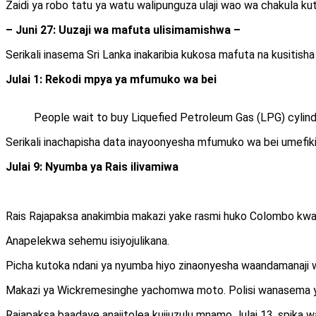
Zaidi ya robo tatu ya watu walipunguza ulaji wao wa chakula 
– Juni 27: Uuzaji wa mafuta ulisimamishwa –
Serikali inasema Sri Lanka inakaribia kukosa mafuta na kusitis
Julai 1: Rekodi mpya ya mfumuko wa bei
People wait to buy Liquefied Petroleum Gas (LPG) cylin
Serikali inachapisha data inayoonyesha mfumuko wa bei umefikia 
Julai 9: Nyumba ya Rais ilivamiwa
Rais Rajapaksa anakimbia makazi yake rasmi huko Colombo kwa 
Anapelekwa sehemu isiyojulikana.
Picha kutoka ndani ya nyumba hiyo zinaonyesha waandamanaji we
Makazi ya Wickremesinghe yachomwa moto. Polisi wanasema yey
Rajapaksa baadaye anajitolea kujiuzulu mnamo Julai 13, spika 