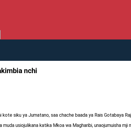
akimbia nchi
ni kote siku ya Jumatano, saa chache baada ya Rais Gotabaya Raj
wa muda usiojulikana katika Mkoa wa Magharibi, unaojumuisha mj