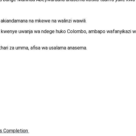
, akiandamana na mkewe na walinzi wawili.
wenye uwanja wa ndege huko Colombo, ambapo wafanyikazi wa u
 athari za umma, afisa wa usalama anasema.
rs Completion