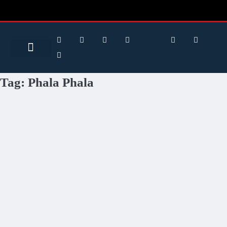
Search for:
Search Button
BUSINESS / FINANCE
Tag:
Phala Phala