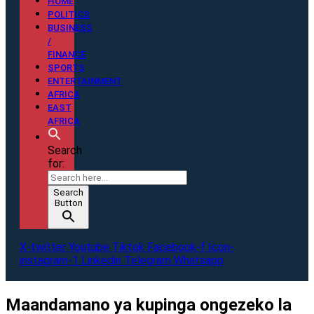
HOME
POLITICS
BUSINESS
/
FINANCE
SPORTS
ENTERTAINMENT
AFRICA
EAST
AFRICA
Search
for:
Search
Button
X-twitter
Youtube
Tiktok
Facebook-f
Icon-
instagram-1
Linkedin
Telegram
Whatsapp
Maandamano ya kupinga ongezeko la