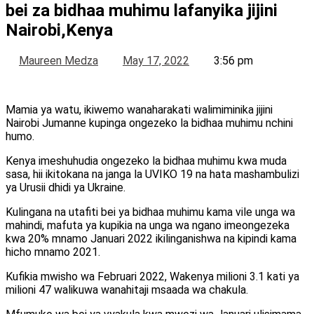
bei za bidhaa muhimu lafanyika jijini
Nairobi,Kenya
Maureen Medza
May 17, 2022
3:56 pm
Mamia ya watu, ikiwemo wanaharakati walimiminika jijini
Nairobi Jumanne kupinga ongezeko la bidhaa muhimu nchini
humo.
Kenya imeshuhudia ongezeko la bidhaa muhimu kwa muda
sasa, hii ikitokana na janga la UVIKO 19 na hata mashambulizi
ya Urusii dhidi ya Ukraine.
Kulingana na utafiti bei ya bidhaa muhimu kama vile unga wa
mahindi, mafuta ya kupikia na unga wa ngano imeongezeka
kwa 20% mnamo Januari 2022 ikilinganishwa na kipindi kama
hicho mnamo 2021.
Kufikia mwisho wa Februari 2022, Wakenya milioni 3.1 kati ya
milioni 47 walikuwa wanahitaji msaada wa chakula.