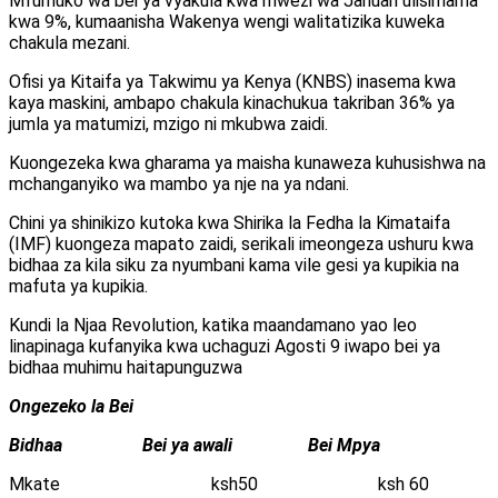
Mfumuko wa bei ya vyakula kwa mwezi wa Januari ulisimama
kwa 9%, kumaanisha Wakenya wengi walitatizika kuweka
chakula mezani.
Ofisi ya Kitaifa ya Takwimu ya Kenya (KNBS) inasema kwa
kaya maskini, ambapo chakula kinachukua takriban 36% ya
jumla ya matumizi, mzigo ni mkubwa zaidi.
Kuongezeka kwa gharama ya maisha kunaweza kuhusishwa na
mchanganyiko wa mambo ya nje na ya ndani.
Chini ya shinikizo kutoka kwa Shirika la Fedha la Kimataifa
(IMF) kuongeza mapato zaidi, serikali imeongeza ushuru kwa
bidhaa za kila siku za nyumbani kama vile gesi ya kupikia na
mafuta ya kupikia.
Kundi la Njaa Revolution, katika maandamano yao leo
linapinaga kufanyika kwa uchaguzi Agosti 9 iwapo bei ya
bidhaa muhimu haitapunguzwa
Ongezeko la Bei
Bidhaa Bei ya awali Bei Mpya
Mkate ksh50 ksh 60