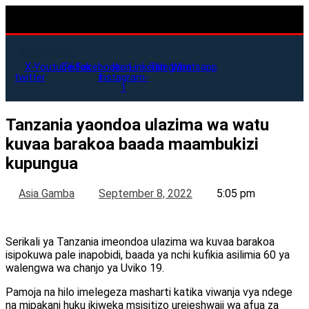
X-
Youtube
Tiktok
Facebook-
Icon-
Linkedin
Telegram
Whatsapp
twitter
f
instagram-
1
Tanzania yaondoa ulazima wa watu
kuvaa barakoa baada maambukizi
kupungua
Asia Gamba
September 8, 2022
5:05 pm
Serikali ya Tanzania imeondoa ulazima wa kuvaa barakoa
isipokuwa pale inapobidi, baada ya nchi kufikia asilimia 60 ya
walengwa wa chanjo ya Uviko 19.
Pamoja na hilo imelegeza masharti katika viwanja vya ndege
na mipakani huku ikiweka msisitizo urejeshwaji wa afua za