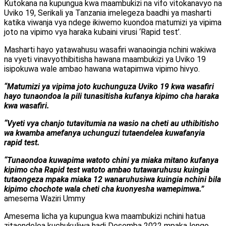
Kutokana na kupungua kwa maambukizi na vifo vitokanavyo na
Uviko 19, Serikali ya Tanzania imelegeza baadhi ya masharti
katika viwanja vya ndege ikiwemo kuondoa matumizi ya vipima
joto na vipimo vya haraka kubaini virusi ‘Rapid test’.
Masharti hayo yatawahusu wasafiri wanaoingia nchini wakiwa
na vyeti vinavyothibitisha hawana maambukizi ya Uviko 19
isipokuwa wale ambao hawana watapimwa vipimo hivyo.
“Matumizi ya vipima joto kuchunguza Uviko 19 kwa wasafiri
hayo tunaondoa la pili tunasitisha kufanya kipimo cha haraka
kwa wasafiri.
“Vyeti vya chanjo tutavitumia na wasio na cheti au uthibitisho
wa kwamba amefanya uchunguzi tutaendelea kuwafanyia
rapid test.
“Tunaondoa kuwapima watoto chini ya miaka mitano kufanya
kipimo cha Rapid test watoto ambao tutawaruhusu kuingia
tutaongeza mpaka miaka 12 wanaruhusiwa kuingia nchini bila
kipimo chochote wala cheti cha kuonyesha wamepimwa.”
amesema Waziri Ummy
Amesema licha ya kupungua kwa maambukizi nchini hatua
zitaendelea kuchukuliwa hadi Desemba 2022 mpaka lengo