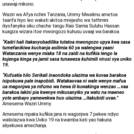
unawaji mikono.
Waziri wa Afya nchini Tanzania, Ummy Mwalimu ametoa
taarifa hiyo leo wakati akitoa mrejesho wa tathmini
iliyofanyika siku chache tangu Rais Samia Suluhu Hassan
kuagiza wizara itoe mwongozo kuhusu uvaaji wa barakoa.
“Kadri hali itakavyobadilika tutatoa mwongozo upya kwa sasa
tumefanikiwa kuchanja asilimia 60 ya walengwa yaani
Watanzania wenye miaka 18 na zaidi na kufikia lengo la
kujenga kinga ya jamii sasa tunaweza kuhimili virusi vya uviko
19.
“Kufuatia hilo Serikali inaondoka ulazima wa kuvaa barakoa
isipokuwa pale inapobidi. Watakaovaa ni wale wenye mafua
ua magonjwa ya mfumo wa hewa ili kuwakinga wenzao …vaa
barakoa lakini pia kwenye mikusanyiko ya watu na maeneo
yote ambayo yamewekwa huo ulazima …itakubidi uvae.”
Amesema Waziri Ummy.
Amesema mpaka kufikia jana ni wagonjwa 7 pekee ndiyo
waliolazwa kwa Uviko 19 na kwamba kati yao hakuna
aliyekuwa amechanja.