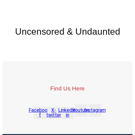
Uncensored & Undaunted
Find Us Here
Facebook-
X-
Linkedin-
Youtube
Instagram
f
twitter
in