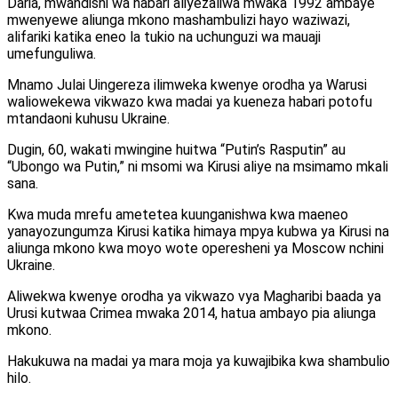
Daria, mwandishi wa habari aliyezaliwa mwaka 1992 ambaye
mwenyewe aliunga mkono mashambulizi hayo waziwazi,
alifariki katika eneo la tukio na uchunguzi wa mauaji
umefunguliwa.
Mnamo Julai Uingereza ilimweka kwenye orodha ya Warusi
waliowekewa vikwazo kwa madai ya kueneza habari potofu
mtandaoni kuhusu Ukraine.
Dugin, 60, wakati mwingine huitwa “Putin’s Rasputin” au
“Ubongo wa Putin,” ni msomi wa Kirusi aliye na msimamo mkali
sana.
Kwa muda mrefu ametetea kuunganishwa kwa maeneo
yanayozungumza Kirusi katika himaya mpya kubwa ya Kirusi na
aliunga mkono kwa moyo wote operesheni ya Moscow nchini
Ukraine.
Aliwekwa kwenye orodha ya vikwazo vya Magharibi baada ya
Urusi kutwaa Crimea mwaka 2014, hatua ambayo pia aliunga
mkono.
Hakukuwa na madai ya mara moja ya kuwajibika kwa shambulio
hilo.