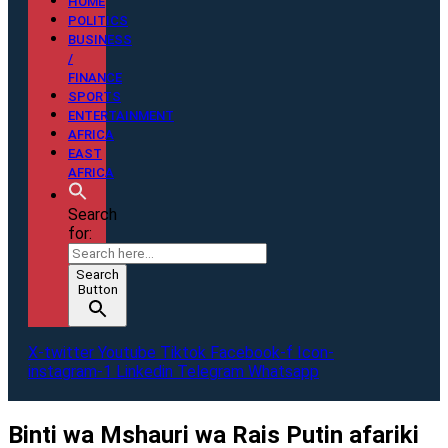
HOME
POLITICS
BUSINESS
/
FINANCE
SPORTS
ENTERTAINMENT
AFRICA
EAST
AFRICA
Search
for:
Search
Button
X-twitter
Youtube
Tiktok
Facebook-f
Icon-
instagram-1
Linkedin
Telegram
Whatsapp
Binti wa Mshauri wa Rais Putin afariki