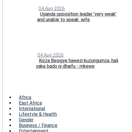
04 Aug 2026
Uganda opposition leader 'very weak'
and unable to speak: wife
04 Aug 2026
Kizza Besigye hawezi kuzungumza, hali
yake bado ni dhaifu - mkewe
Menu
Africa
East Africa
International
Lifestyle & Health
Gender
Business / Finance
Entertainment