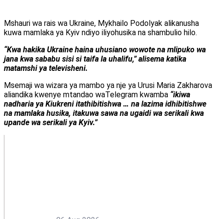
Mshauri wa rais wa Ukraine, Mykhailo Podolyak alikanusha
kuwa mamlaka ya Kyiv ndiyo iliyohusika na shambulio hilo.
“Kwa hakika Ukraine haina uhusiano wowote na mlipuko wa
jana kwa sababu sisi si taifa la uhalifu,” alisema katika
matamshi ya televisheni.
Msemaji wa wizara ya mambo ya nje ya Urusi Maria Zakharova
aliandika kwenye mtandao waTelegram kwamba
“ikiwa
nadharia ya Kiukreni itathibitishwa … na lazima idhibitishwe
na mamlaka husika, itakuwa sawa na ugaidi wa serikali kwa
upande wa serikali ya Kyiv.”