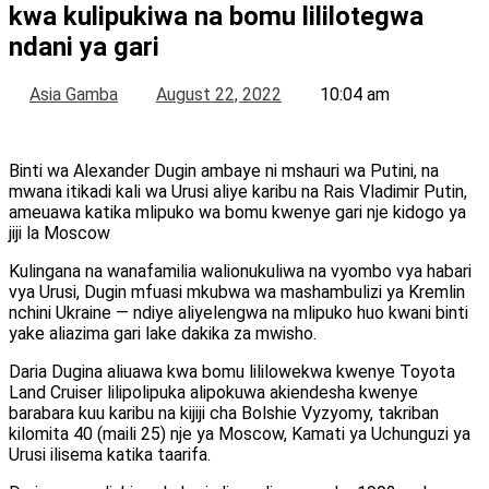
kwa kulipukiwa na bomu lililotegwa
ndani ya gari
Asia Gamba
August 22, 2022
10:04 am
Binti wa Alexander Dugin ambaye ni mshauri wa Putini, na
mwana itikadi kali wa Urusi aliye karibu na Rais Vladimir Putin,
ameuawa katika mlipuko wa bomu kwenye gari nje kidogo ya
jiji la Moscow
Kulingana na wanafamilia walionukuliwa na vyombo vya habari
vya Urusi, Dugin mfuasi mkubwa wa mashambulizi ya Kremlin
nchini Ukraine — ndiye aliyelengwa na mlipuko huo kwani binti
yake aliazima gari lake dakika za mwisho.
Daria Dugina aliuawa kwa bomu lililowekwa kwenye Toyota
Land Cruiser lilipolipuka alipokuwa akiendesha kwenye
barabara kuu karibu na kijiji cha Bolshie Vyzyomy, takriban
kilomita 40 (maili 25) nje ya Moscow, Kamati ya Uchunguzi ya
Urusi ilisema katika taarifa.