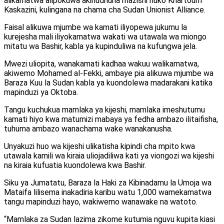
alikamatwa alipokuwa akihudhuria mazishi huko Khartoum
Kaskazini, kulingana na chama cha Sudan Unionist Alliance.
Faisal alikuwa mjumbe wa kamati iliyopewa jukumu la
kurejesha mali iliyokamatwa wakati wa utawala wa miongo
mitatu wa Bashir, kabla ya kupinduliwa na kufungwa jela.
Mwezi uliopita, wanakamati kadhaa wakuu walikamatwa,
akiwemo Mohamed al-Fekki, ambaye pia alikuwa mjumbe wa
Baraza Kuu la Sudan kabla ya kuondolewa madarakani katika
mapinduzi ya Oktoba.
Tangu kuchukua mamlaka ya kijeshi, mamlaka imeshutumu
kamati hiyo kwa matumizi mabaya ya fedha ambazo ilitaifisha,
tuhuma ambazo wanachama wake wanakanusha.
Unyakuzi huo wa kijeshi ulikatisha kipindi cha mpito kwa
utawala kamili wa kiraia uliojadiliwa kati ya viongozi wa kijeshi
na kiraia kufuatia kuondolewa kwa Bashir.
Siku ya Jumatatu, Baraza la Haki za Kibinadamu la Umoja wa
Mataifa lilisema inakadiria karibu watu 1,000 wamekamatwa
tangu mapinduzi hayo, wakiwemo wanawake na watoto.
“Mamlaka za Sudan lazima zikome kutumia nguvu kupita kiasi