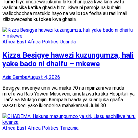
Tume hiyo imepewa jukumu la kuchunguza kwa kina watu
waliohusika katika ghasia hizo, ikiwa ni pamoja na kubaini
waliochochea matukio hayo na waliotoa fedha au rasilimali
zilizowezesha kutokea kwa ghasia.
Africa
East Africa
Politics
Uganda
Kizza Besigye hawezi kuzungumza, hali
yake bado ni dhaifu – mkewe
Asia Gamba
August 4, 2026
Besigye, mwenye umri wa miaka 70 na mpinzani wa muda
mrefu wa Rais Yoweri Museveni, amelazwa katika Hospitali ya
Taifa ya Mulago mjini Kampala baada ya kuanguka ghafla
wakati kesi yake ikiendelea mahakamani Julai 30.
Africa
East Africa
Politics
Tanzania