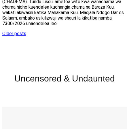
(CHADEMA), Tundu Lissu, ametoa wito kwa wanachama wa
chama hicho kuendelea kuchangia chama na Baraza Kuu,
wakati akiwasili katika Mahakama Kuu, Masjala Ndogo Dar es
Salaam, ambako usikilizwaji wa shauri la kikatiba namba
7300/2026 unaendelea leo.
Posts
Older posts
navigation
Uncensored & Undaunted