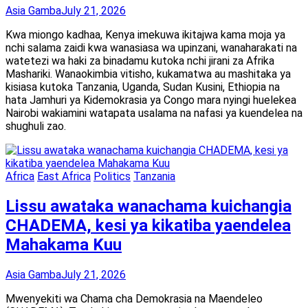
Asia Gamba
July 21, 2026
Kwa miongo kadhaa, Kenya imekuwa ikitajwa kama moja ya
nchi salama zaidi kwa wanasiasa wa upinzani, wanaharakati na
watetezi wa haki za binadamu kutoka nchi jirani za Afrika
Mashariki. Wanaokimbia vitisho, kukamatwa au mashitaka ya
kisiasa kutoka Tanzania, Uganda, Sudan Kusini, Ethiopia na
hata Jamhuri ya Kidemokrasia ya Congo mara nyingi huelekea
Nairobi wakiamini watapata usalama na nafasi ya kuendelea na
shughuli zao.
Africa
East Africa
Politics
Tanzania
Lissu awataka wanachama kuichangia
CHADEMA, kesi ya kikatiba yaendelea
Mahakama Kuu
Asia Gamba
July 21, 2026
Mwenyekiti wa Chama cha Demokrasia na Maendeleo