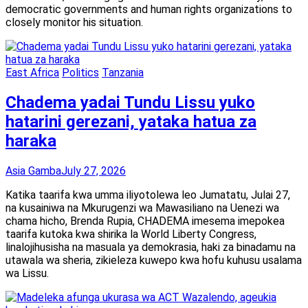
democratic governments and human rights organizations to
closely monitor his situation.
East Africa
Politics
Tanzania
Chadema yadai Tundu Lissu yuko
hatarini gerezani, yataka hatua za
haraka
Asia Gamba
July 27, 2026
Katika taarifa kwa umma iliyotolewa leo Jumatatu, Julai 27,
na kusainiwa na Mkurugenzi wa Mawasiliano na Uenezi wa
chama hicho, Brenda Rupia, CHADEMA imesema imepokea
taarifa kutoka kwa shirika la World Liberty Congress,
linalojihusisha na masuala ya demokrasia, haki za binadamu na
utawala wa sheria, zikieleza kuwepo kwa hofu kuhusu usalama
wa Lissu.