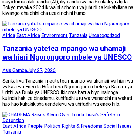
inayotumia akili bandia (AI), iliyozinduliwa na Serikali ya Jiji la
Tokyo mwaka 2024 ikiwa ni sehemu ya juhudi za kukabiliana na
kiwango cha chini cha uzazi nchini humo.
Africa
East Africa
Environment
Tanzania
Uncategorized
Tanzania yatetea mpango wa uhamaji
wa hiari Ngorongoro mbele ya UNESCO
Asia Gamba
July 27, 2026
Serikali ya Tanzania imeutetea mpango wa uhamaji wa hiari wa
wakazi wa Eneo la Hifadhi ya Ngorongoro mbele ya Kamati ya
Urithi wa Dunia ya UNESCO, ikisema hatua hiyo inalenga
kulinda haki za binadamu, kuhifadhi utu wa wananchi na wakati
huo huo kuhakikisha uendelevu wa uhifadhi wa eneo hilo.
East Africa
People
Politics
Rights & Freedoms
Social Issues
Tanzania