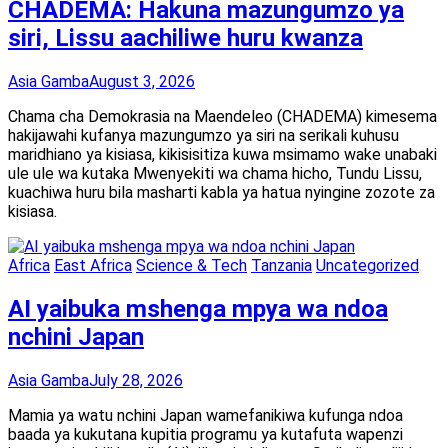
CHADEMA: Hakuna mazungumzo ya
siri, Lissu aachiliwe huru kwanza
Asia Gamba
August 3, 2026
Chama cha Demokrasia na Maendeleo (CHADEMA) kimesema
hakijawahi kufanya mazungumzo ya siri na serikali kuhusu
maridhiano ya kisiasa, kikisisitiza kuwa msimamo wake unabaki
ule ule wa kutaka Mwenyekiti wa chama hicho, Tundu Lissu,
kuachiwa huru bila masharti kabla ya hatua nyingine zozote za
kisiasa.
Africa
East Africa
Science & Tech
Tanzania
Uncategorized
AI yaibuka mshenga mpya wa ndoa
nchini Japan
Asia Gamba
July 28, 2026
Mamia ya watu nchini Japan wamefanikiwa kufunga ndoa
baada ya kukutana kupitia programu ya kutafuta wapenzi