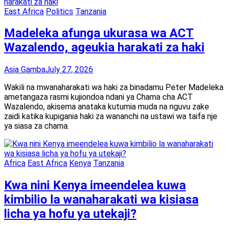
East Africa
Politics
Tanzania
Madeleka afunga ukurasa wa ACT
Wazalendo, ageukia harakati za haki
Asia Gamba
July 27, 2026
Wakili na mwanaharakati wa haki za binadamu Peter Madeleka
ametangaza rasmi kujiondoa ndani ya Chama cha ACT
Wazalendo, akisema anataka kutumia muda na nguvu zake
zaidi katika kupigania haki za wananchi na ustawi wa taifa nje
ya siasa za chama.
Africa
East Africa
Kenya
Tanzania
Kwa nini Kenya imeendelea kuwa
kimbilio la wanaharakati wa kisiasa
licha ya hofu ya utekaji?