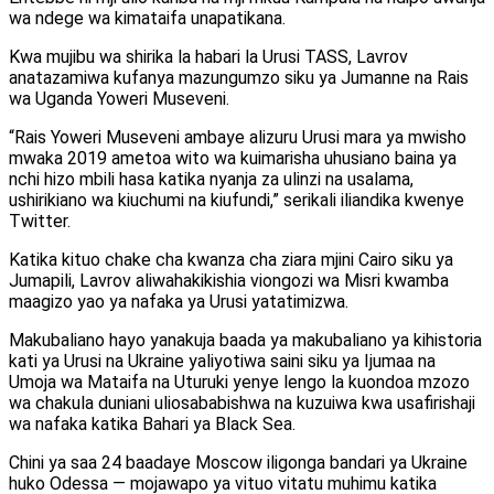
wa ndege wa kimataifa unapatikana.
Kwa mujibu wa shirika la habari la Urusi TASS, Lavrov
anatazamiwa kufanya mazungumzo siku ya Jumanne na Rais
wa Uganda Yoweri Museveni.
“Rais Yoweri Museveni ambaye alizuru Urusi mara ya mwisho
mwaka 2019 ametoa wito wa kuimarisha uhusiano baina ya
nchi hizo mbili hasa katika nyanja za ulinzi na usalama,
ushirikiano wa kiuchumi na kiufundi,” serikali iliandika kwenye
Twitter.
Katika kituo chake cha kwanza cha ziara mjini Cairo siku ya
Jumapili, Lavrov aliwahakikishia viongozi wa Misri kwamba
maagizo yao ya nafaka ya Urusi yatatimizwa.
Makubaliano hayo yanakuja baada ya makubaliano ya kihistoria
kati ya Urusi na Ukraine yaliyotiwa saini siku ya Ijumaa na
Umoja wa Mataifa na Uturuki yenye lengo la kuondoa mzozo
wa chakula duniani uliosababishwa na kuzuiwa kwa usafirishaji
wa nafaka katika Bahari ya Black Sea.
Chini ya saa 24 baadaye Moscow iligonga bandari ya Ukraine
huko Odessa — mojawapo ya vituo vitatu muhimu katika