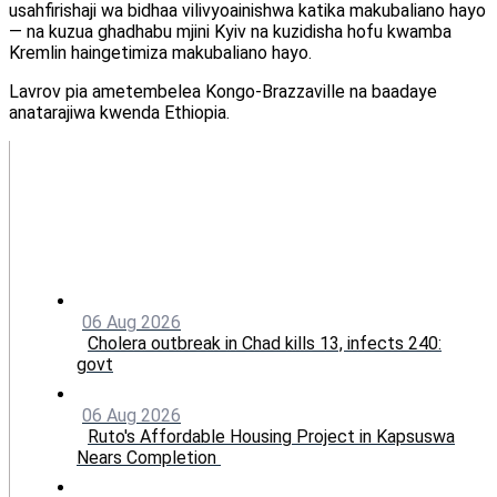
usahfirishaji wa bidhaa vilivyoainishwa katika makubaliano hayo
— na kuzua ghadhabu mjini Kyiv na kuzidisha hofu kwamba
Kremlin haingetimiza makubaliano hayo.
Lavrov pia ametembelea Kongo-Brazzaville na baadaye
anatarajiwa kwenda Ethiopia.
06 Aug 2026
Cholera outbreak in Chad kills 13, infects 240:
govt
06 Aug 2026
Ruto's Affordable Housing Project in Kapsuswa
Nears Completion