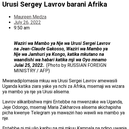
Urusi Sergey Lavrov barani Afrika
Maureen Medza
July 26, 2022
9:50 am
Waziri wa Mambo ya Nje wa Urusi Sergei Lavrov
na Jean-Claude Gakosso, Waziri wa Mambo ya
Nje wa Jamhuri ya Kongo, katika mkutano na
waandishi wa habari katika mji wa Oyo mnamo
Julai 25, 2022.
. (Photo by RUSSIAN FOREIGN
MINISTRY / AFP)
Mwanadiplomasia mkuu wa Urusi Sergei Lavrov amewasili
Uganda katika ziara yake ya nchi za Afrika, msemaji wa wizara
ya mambo ya nje ya Urusi alisema.
Lavrov alikaribishwa mjini Entebbe na mwenzake wa Uganda,
Jeje Odongo, msemaji Maria Zakharova alisema akichapisha
picha kwenye Telegram ya mawaziri hao wawili wa mambo ya
nje.
Entebbe ni mji ulio karibu na mji mkuu Kampala na ndipo uwanja