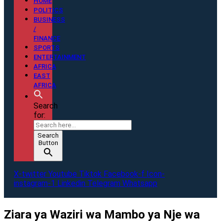
HOME
POLITICS
BUSINESS
/
FINANCE
SPORTS
ENTERTAINMENT
AFRICA
EAST
AFRICA
Search
for:
Search
Button
X-twitter
Youtube
Tiktok
Facebook-f
Icon-
instagram-1
Linkedin
Telegram
Whatsapp
Ziara ya Waziri wa Mambo ya Nje wa