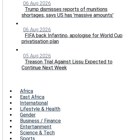
06 Aug 2026
Trump dismisses reports of munitions
shortages, says US has 'massive amounts'
06 Aug 2026
FIFA back Infantino, apologise for World Cup
privatisation plan
05 Aug 2026
Treason Trial Against Lissu Expected to
Continue Next Week
Menu
Africa
East Africa
International
Lifestyle & Health
Gender
Business / Finance
Entertainment
Science & Tech
Sports